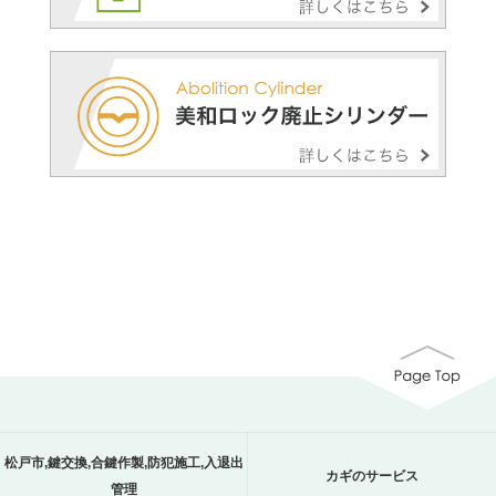
松戸市,鍵交換,合鍵作製,防犯施工,入退出
カギのサービス
管理