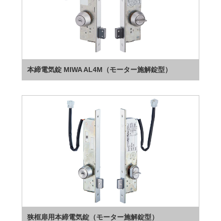
本締電気錠 MIWA AL4M（モーター施解錠型）
狭框扉用本締電気錠（モーター施解錠型）