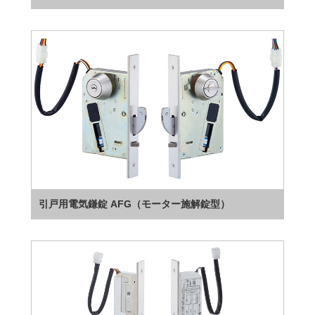
引戸用電気鎌錠 AFG（モーター施解錠型）