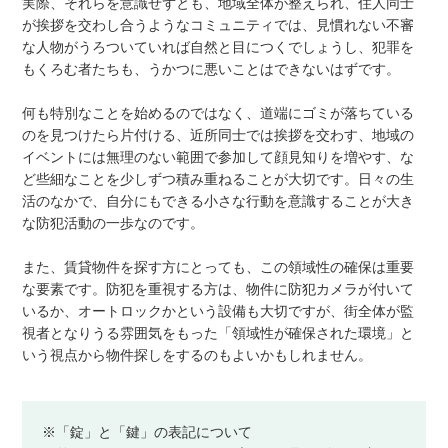
実際、それらを意識せずとも、地域全体が整えられ、住人同士
が挨拶を交わし合うようなコミュニティでは、見慣れない不審
な人物がうろついていれば自然と目につくでしょうし、犯罪を
もくろむ者たちも、うかつに悪いことはできないはずです。
何も特別なことを始めるのではなく、道端にゴミが落ちている
のを見つけたら片付ける、近所同士では挨拶を交わす、地域の
イベントには無理のない範囲で参加して顔見知りを増やす、な
ど些細なことを少しずつ積み重ねることが大切です。日々の生
活のなかで、自分にもできる小さな行動を意識することが大き
な防犯活動の一歩なのです。
また、賃貸物件を探す方にとっても、この領域性の確保は重要
な要素です。防犯を重視する方は、物件に防犯カメラが付いて
いるか、オートロックかという設備も大切ですが、街全体が監
視者となりうる雰囲気をもった「領域性が確保された環境」と
いう視点から物件探しをするのもよいかもしれません。
※「錠」と「鍵」の表記について