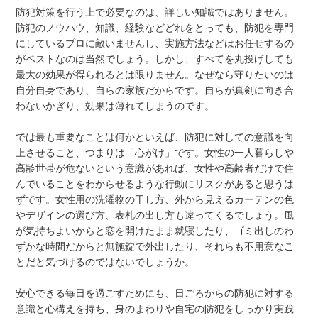
防犯対策を行う上で必要なのは、詳しい知識ではありません。
防犯のノウハウ、知識、経験などどれをとっても、防犯を専門
にしているプロに敵いませんし、実施方法などはお任せするの
がベストなのは当然でしょう。しかし、すべてを丸投げしても
最大の効果が得られるとは限りません。なぜなら守りたいのは
自分自身であり、自らの家族だからです。自らが真剣に向き合
わないかぎり、効果は薄れてしまうのです。
では最も重要なことは何かといえば、防犯に対しての意識を向
上させること、つまりは「心がけ」です。女性の一人暮らしや
高齢世帯が危ないという意識があれば、女性や高齢者だけで住
んでいることをわからせるような行動にリスクがあると思うは
ずです。女性用の洗濯物の干し方、外から見えるカーテンの色
やデザインの選び方、表札の出し方も違ってくるでしょう。風
が気持ちよいからと窓を開けたまま就寝したり、ゴミ出しのわ
ずかな時間だからと無施錠で外出したり、それらも不用意なこ
とだと気づけるのではないでしょうか。
安心できる毎日を過ごすためにも、日ごろからの防犯に対する
意識と心構えを持ち、身のまわりや自宅の防犯をしっかり実践