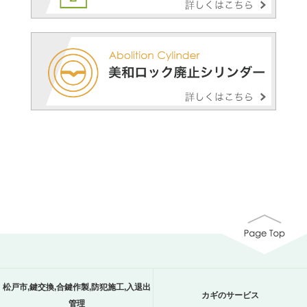
松戸市,鍵交換,合鍵作製,防犯施工,入退出
カギのサービス
管理