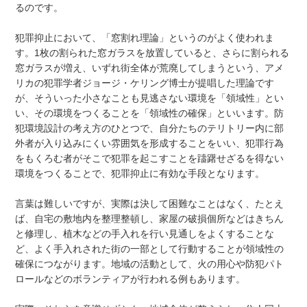
るのです。
犯罪抑止において、「窓割れ理論」というのがよく使われま
す。1枚の割られた窓ガラスを放置していると、さらに割られる
窓ガラスが増え、いずれ街全体が荒廃してしまうという、アメ
リカの犯罪学者ジョージ・ケリング博士が提唱した理論です
が、そういった小さなことも見逃さない環境を「領域性」とい
い、その環境をつくることを「領域性の確保」といいます。防
犯環境設計の考え方のひとつで、自分たちのテリトリー内に部
外者が入り込みにくい雰囲気を形成することをいい、犯罪行為
をもくろむ者がそこで犯罪を起こすことを躊躇せざるを得ない
環境をつくることで、犯罪抑止に有効な手段となります。
言葉は難しいですが、実際は決して困難なことはなく、たとえ
ば、自宅の敷地内を整理整頓し、家屋の破損個所などはきちん
と修理し、植木などの手入れを行い見通しをよくすることな
ど、よく手入れされた街の一部として行動することが領域性の
確保につながります。地域の活動として、火の用心や防犯パト
ロールなどのボランティアが行われる例もあります。